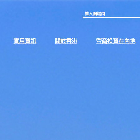
關
閉
打
打
打
實用資訊
關於香港
營商投資在內地
選
開
開
開
單
3
4
5