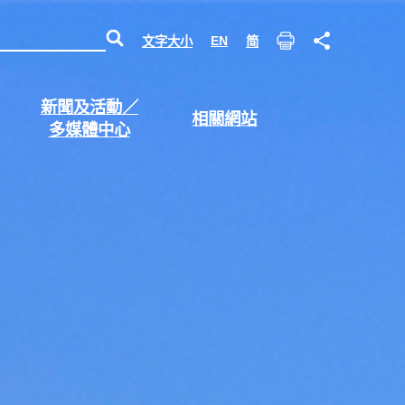
EN
文字大小
简
列
分
印
享
打
新聞及活動／
打
相關網站
開
多媒體中心
開
6
7