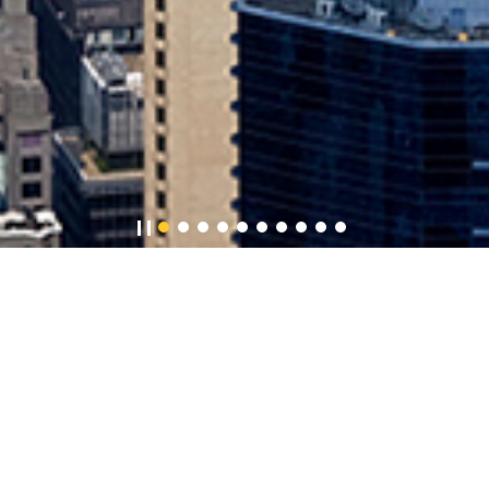
歡迎辭
處（駐粵辦）的網頁。
香港與駐粵辦服務範圍內的四省區（福建、