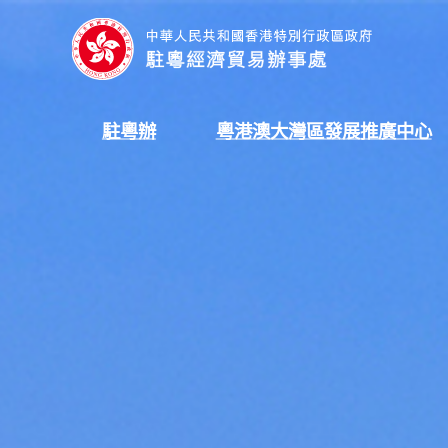
香
港
特
別
行
打
打
駐粵辦
粵港澳大灣區發展推廣中心
政
開
開
區
1
2
政
府
駐
粵
經
濟
貿
易
辦
事
處