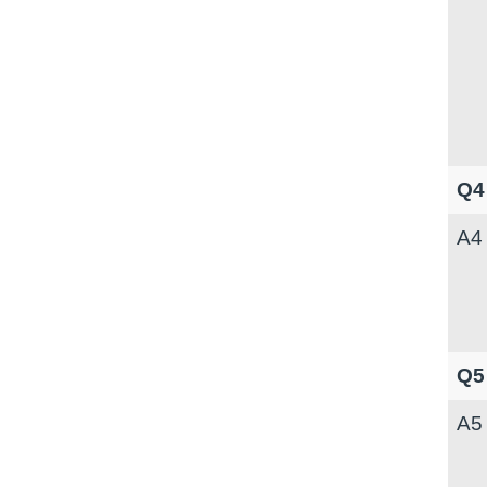
Q
A
Q
A