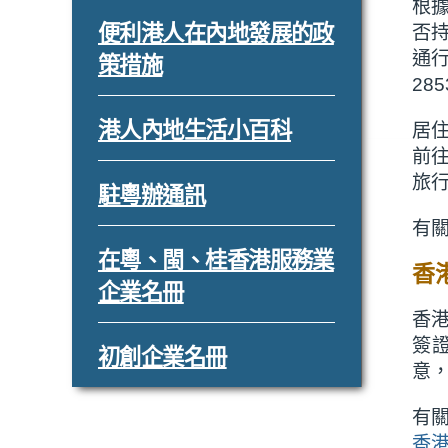
根
2
打
便利港人在內地發展的政
否
通
開
策措施
285
3
打
港人內地生活小百科
居
前
開
旅
4
打
駐粵辦通訊
開
有
5
打
在粵、閩、桂香港服務業
香
開
企業名冊
6
香
簽
打
初創企業名冊
意
開
7
有
香