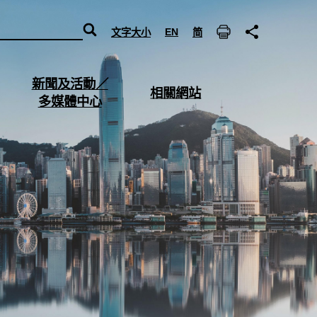
EN
文字大小
简
列
分
印
享
打
新聞及活動／
打
相關網站
開
多媒體中心
開
6
7