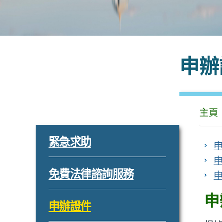
申辦
主頁
打
緊急求助
開
0
打
免費法律諮詢服務
開
申
1
打
申辦證件
開