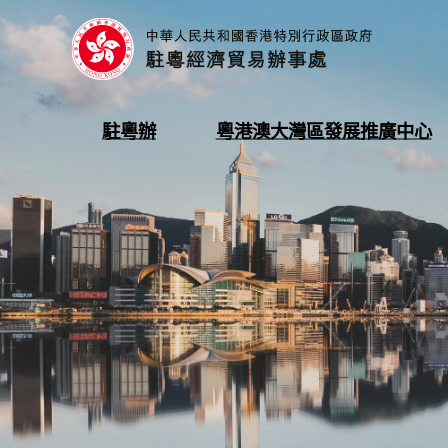
香
港
特
別
行
打
打
駐粵辦
粵港澳大灣區發展推廣中心
政
開
開
區
1
2
政
府
駐
粵
經
濟
貿
易
辦
事
處