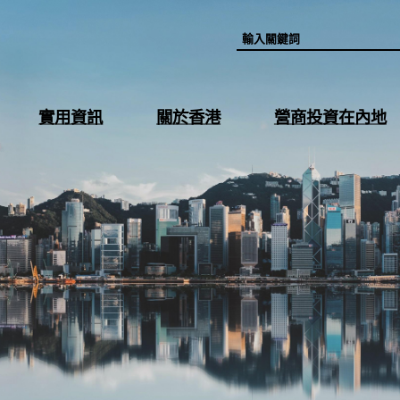
關
閉
打
打
打
實用資訊
關於香港
營商投資在內地
選
開
開
開
單
3
4
5