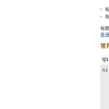
有
香
常
Q
A