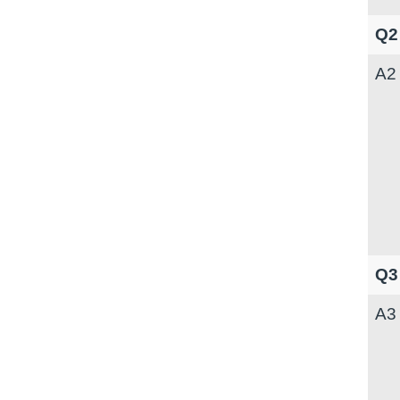
Q
A
Q
A