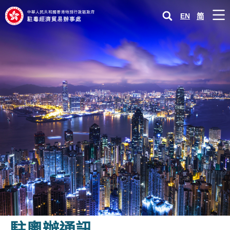
#
關
Men
EN
閉
简
香
選
港
打
主頁
單
特
開
打
別
駐粵辦
0
行
開
打
粵港澳大灣區發展推廣中心
政
1
開
區
打
實用資訊
2
政
開
府
打
關於香港
3
駐
開
粵
打
營商投資在內地
4
經
開
濟
打
新聞及活動／
多媒體中心
5
貿
開
易
打
相關網站
6
辦
開
事
7
駐粵辦通訊